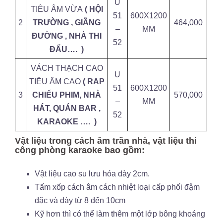
U
TIÊU ÂM VỪA
( HỘI
51
600X1200
2
TRƯỜNG , GIÃNG
464,000
–
MM
ĐƯỜNG , NHÀ THI
52
ĐẤU…. )
VÁCH THẠCH CAO
U
TIÊU ÂM CAO
( RAP
51
600X1200
3
CHIẾU PHIM, NHÀ
570,000
–
MM
HÁT, QUÁN BAR ,
52
KARAOKE …. )
Vật liệu trong cách âm trần nhà, vật liệu thi
công phòng karaoke bao gồm:
Vật liệu cao su lưu hóa dày 2cm.
Tấm xốp cách âm cách nhiệt loại cấp phối đậm
đặc và dày từ 8 đến 10cm
Kỹ hơn thì có thể làm thêm một lớp bông khoáng