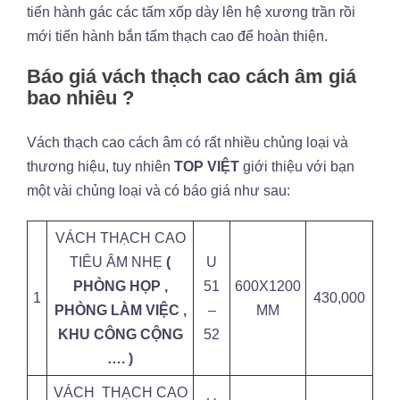
tiến hành gác các tấm xốp dày lên hệ xương trần rồi
mới tiến hành bắn tấm thạch cao để hoàn thiện.
Báo giá vách thạch cao cách âm giá
bao nhiêu ?
Vách thạch cao cách âm có rất nhiều chủng loại và
thương hiệu, tuy nhiên
TOP VIỆT
giới thiệu với bạn
một vài chủng loại và có báo giá như sau:
VÁCH THẠCH CAO
TIÊU ÂM NHẸ
(
U
PHÒNG HỌP ,
51
600X1200
1
430,000
PHÒNG LÀM VIỆC ,
–
MM
KHU CÔNG CỘNG
52
…. )
VÁCH THẠCH CAO