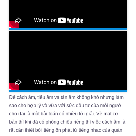
Để cách âm, tiêu âm và tán âm không khó nhưng làm
sao cho hợp lý và vừa với sức đầu tư của mỗi người
chơi lại là một bài toán có nhiều lời giải. Về mặt cơ
bản thì khi đã có phòng chiếu riêng thì việc cách âm là
rất cần thiết bởi tiếng ồn phát từ tiếng nhạc của quán