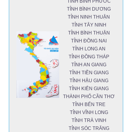
TỈNH BÌNH PHƯỚC
TỈNH BÌNH DƯƠNG
TỈNH NINH THUẬN
TỈNH TÂY NINH
TỈNH BÌNH THUẬN
TỈNH ĐỒNG NAI
TỈNH LONG AN
TỈNH ĐỒNG THÁP
TỈNH AN GIANG
TỈNH TIỀN GIANG
TỈNH HẬU GIANG
TỈNH KIÊN GIANG
THÀNH PHỐ CẦN THƠ
TỈNH BẾN TRE
TỈNH VĨNH LONG
TỈNH TRÀ VINH
TỈNH SÓC TRĂNG