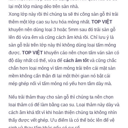
lại một lớp màng dẻo trên sàn nhà.
Xong lớp này rồi thì chúng ta sẽ thi công sàn gỗ thì trải
thêm một lớp cao su lưu hóa mỏng nhất.
TOP VIỆT
khuyên nên dùng loại 3 hoặc 5mm sau đó trải sàn gỗ
lên đó vừa êm và cũng cách âm khá rồi. Chỉ lưu ý là
sàn gỗ trải trên lớp này thì không dùng loại tấm mỏng
được.
TOP VIỆT
khuyến cáo nên chọn tấm ván sàn có
độ dày nhất có thể, vừa để
cách âm tốt
và cũng chắc
chắn hơn loại mỏng vì tấm mỏng trải trên cái mặt sàn
mềm không cẩn thận đi lại một thời gian nó bật cái
mép ghép nối vì tấm mỏng nó yếu hơn tâm dày mà.
Nếu trải thảm thay cho sàn gỗ thì chúng ta nên chọn
loại thảm có đế làm bằng cao su. Loại thảm này dày và
cách âm khá tốt vì khi hoàn thiện chúng ta không nhìn
thấy được vết ghép. Ưu điểm là có thể bóc lên để vệ
sinh và thay tấm khác nếu có sự cố.