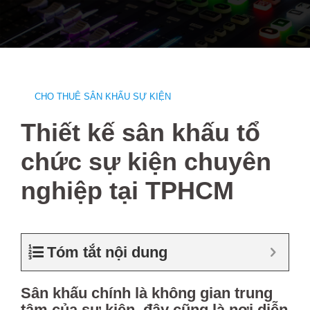
Skip
to
content
CHO THUÊ SÂN KHẤU SỰ KIỆN
Thiết kế sân khấu tổ
chức sự kiện chuyên
nghiệp tại TPHCM
Tóm tắt nội dung
Sân khấu chính là không gian trung
tâm của sự kiện, đây cũng là nơi diễn