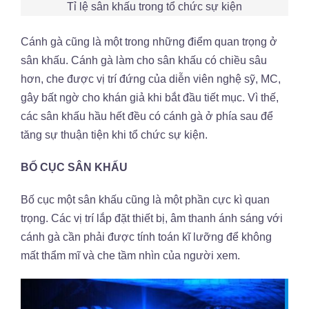
Tỉ lệ sân khấu trong tổ chức sự kiện
Cánh gà cũng là một trong những điểm quan trọng ở
sân khấu. Cánh gà làm cho sân khấu có chiều sâu
hơn, che được vị trí đứng của diễn viên nghệ sỹ, MC,
gây bất ngờ cho khán giả khi bắt đầu tiết mục. Vì thế,
các sân khấu hầu hết đều có cánh gà ở phía sau để
tăng sự thuận tiện khi tổ chức sự kiện.
BỐ CỤC SÂN KHẤU
Bố cục một sân khấu cũng là một phần cực kì quan
trọng. Các vị trí lắp đặt thiết bị, âm thanh ánh sáng với
cánh gà cần phải được tính toán kĩ lưỡng để không
mất thẩm mĩ và che tầm nhìn của người xem.