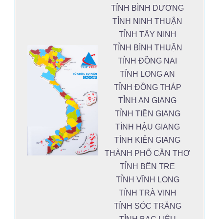
TỈNH BÌNH DƯƠNG
TỈNH NINH THUẬN
TỈNH TÂY NINH
TỈNH BÌNH THUẬN
TỈNH ĐỒNG NAI
TỈNH LONG AN
TỈNH ĐỒNG THÁP
TỈNH AN GIANG
TỈNH TIỀN GIANG
TỈNH HẬU GIANG
TỈNH KIÊN GIANG
THÀNH PHỐ CẦN THƠ
TỈNH BẾN TRE
TỈNH VĨNH LONG
TỈNH TRÀ VINH
TỈNH SÓC TRĂNG