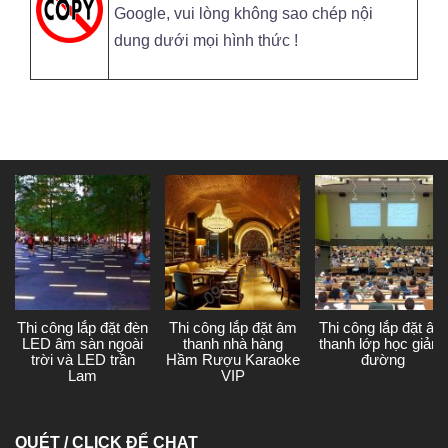
Google, vui lòng không sao chép nội
dung dưới mọi hình thức !
Thi công lắp đặt đèn
Thi công lắp đặt âm
Thi công lắp đặt âm
LED âm sàn ngoài
thanh nhà hàng
thanh lớp học giảng
trời và LED trần
Hầm Rượu Karaoke
đường
Lam
VIP
QUÉT / CLICK ĐỂ CHAT