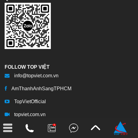
FOLLOW TOP VIỆT
info@topviet.com.vn
AmThanhAnhSangTPHCM
TopVietOfficial
topviet.com.vn